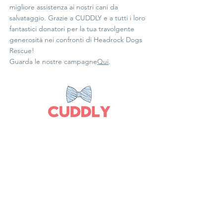
migliore assistenza ai nostri cani da
salvataggio. Grazie a CUDDLY e a tutti i loro
fantastici donatori per la tua travolgente
generosità nei confronti di Headrock Dogs
Rescue!
Guarda le nostre campagne
Qui
.
Casa
Di
La
nostra
storia
Il nostro
lavoro
Incontra il