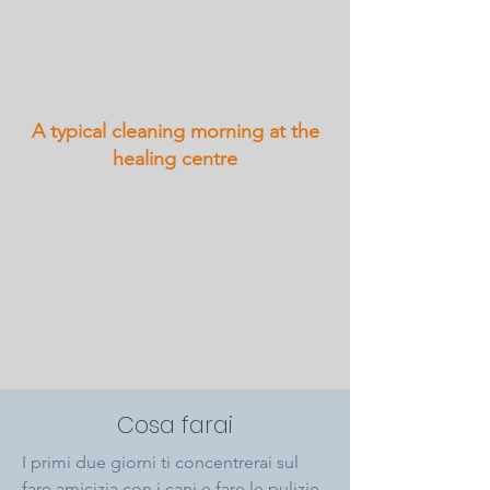
A typical cleaning morning at the
healing centre
Cosa farai
I primi due giorni ti concentrerai sul
fare amicizia con i cani e fare le pulizie