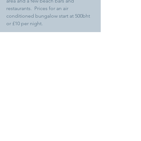
area and a few beach bars and
restaurants. Prices for an air
conditioned bungalow start at 500bht
or £10 per night.
These bungalows are located about a
30-minute walk along the beach or a
short motorbike journey to our Healing
Centre. We recommend renting a
motorbike as there are no taxis in the
area and walking back in the midday
heat after a morning volunteering can
be challenging. You can rent a
motorbike at the bungalow or Why Not
Beach bar.
YOUNG / SOLO VOLUNTEERS
PLEASE NOTE