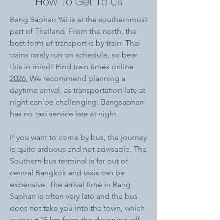
How To Get To Us
Bang Saphan Yai is at the southernmost
part of Thailand.
From the north, the
best form of transport is by train. Thai
trains rarely run on schedule, so bear
this in mind!
Find train times online
2026.
We recommend planning a
daytime arrival, as transportation late at
night can be challenging. Bangsaphan
has no taxi service late at night.
If you want to come by bus, the journey
is quite arduous and not advisable. The
Southern bus terminal is far out of
central Bangkok and taxis can be
expensive. The arrival time in Bang
Saphan is often very late and the bus
does not take you into the town, which
is about 15 km from the dropping-off