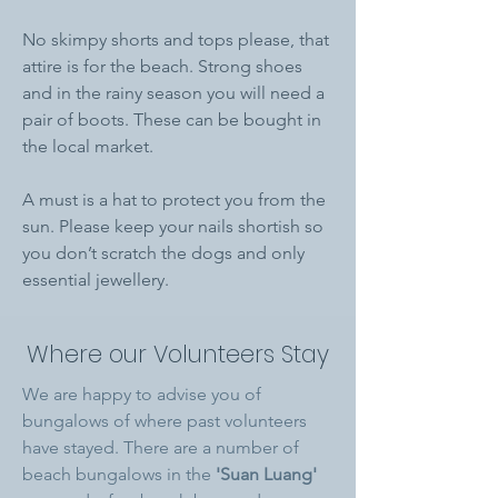
No skimpy shorts and tops please, that
attire is for the beach. Strong shoes
and in the rainy season you will need a
pair of boots. These can be bought in
the local market.
A must is a hat to protect you from the
sun. Please keep your nails shortish so
you don’t scratch the dogs and only
essential jewellery.
Where our Volunteers Stay
We are happy to advise you of
bungalows of where past volunteers
have stayed.
There are a number of
beach bungalows in the
'Suan Luang'