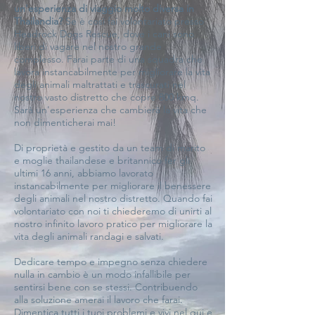
un'esperienza di viaggio molto diversa in
Thailandia?
Se è così fai volontariato presso
Headrock Dogs Rescue, dove i cani sono
liberi di vagare nel nostro grande
complesso. Farai parte di una squadra che
lavora instancabilmente per migliorare la vita
degli animali maltrattati e trascurati nel
nostro vasto distretto che copre 800 kmq.
Sarà un'esperienza che cambierà la vita che
non dimenticherai mai!
Di proprietà e gestito da un team di marito
e moglie thailandese e britannico f
er gli
ultimi 16 anni, abbiamo lavorato
instancabilmente per migliorare il benessere
degli animali nel nostro distretto. Quando fai
volontariato con noi ti chiederemo di unirti al
nostro infinito lavoro pratico per migliorare la
vita degli animali randagi e salvati.
Dedicare tempo e impegno senza chiedere
nulla in cambio è un modo infallibile per
sentirsi bene con se stessi. Contribuendo
alla soluzione amerai il lavoro che farai.
Dimentica tutti i tuoi problemi e vivi nel qui e