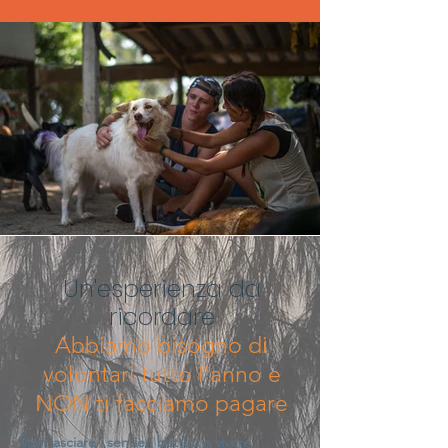
Un'esperienza da
ricordare
Abbiamo bisogno di
volontari tutto l'anno e
NON ti facciamo pagare
Vuoi lasciare i sentieri battuti e vivere