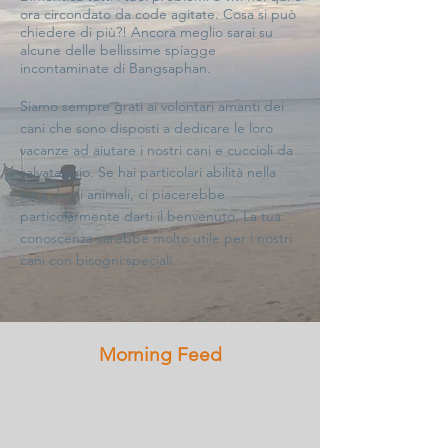
ora circondato da code agitate. Cosa si può
chiedere di più?!
Ancora meglio sarai su
alcune delle bellissime spiagge
incontaminate di Bangsaphan.
Siamo sempre grati ai volontari amanti dei
cani che sono disposti a dedicare le loro
vacanze ad aiutare i nostri cani e cuccioli da
salvataggio. Se hai particolari abilità nella
cura degli animali, ci piacerebbe
particolarmente darti il benvenuto. La tua
conoscenza sarebbe molto utile per i nostri
cani con bisogni speciali.
Morning Feed