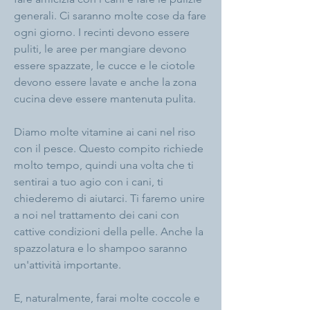
generali. Ci saranno molte cose da fare
ogni giorno. I recinti devono essere
puliti, le aree per mangiare devono
essere spazzate, le cucce e le ciotole
devono essere lavate e anche la zona
cucina deve essere mantenuta pulita.
Diamo molte vitamine ai cani nel riso
con il pesce. Questo compito richiede
molto tempo, quindi una volta che ti
sentirai a tuo agio con i cani, ti
chiederemo di aiutarci. Ti faremo unire
a noi nel trattamento dei cani con
cattive condizioni della pelle. Anche la
spazzolatura e lo shampoo saranno
un'attività importante.
E, naturalmente, farai molte coccole e