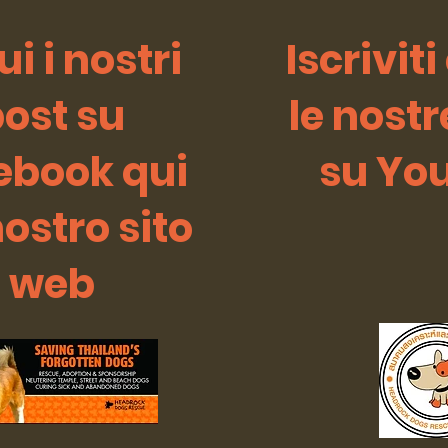
i i nostri
Iscriviti
ost su
le nostr
ebook qui
su Yo
nostro sito
web