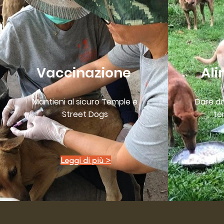
Vaccinazione
Ali
Mantieni al sicuro Temple e
Dare da
Street Dogs
te
Leggi di più >