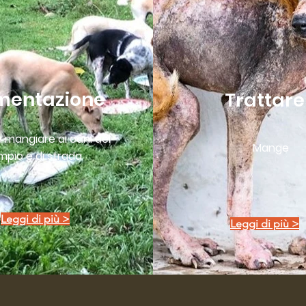
mentazione
Trattare
 mangiare ai cani del
Mange
mpio e di strada
Leggi di più >
Leggi di più >