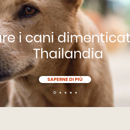
re i cani dimenticat
Thailandia
SAPERNE DI PIÙ