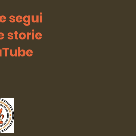
 e segui
e storie
uTube