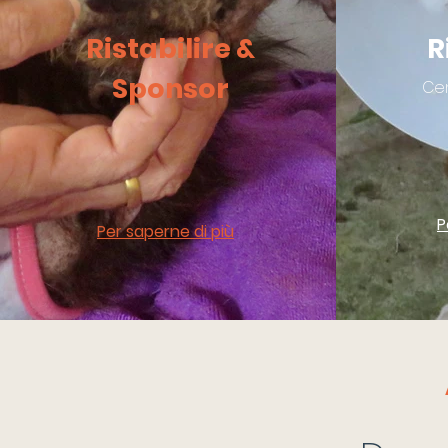
Ristabilire &
R
Sponsor
Cen
P
Per saperne di più