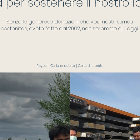
 per sostenere il nostro l
Senza le generose donazioni che voi, i nostri stimati
sostenitori, avete fatto dal 2002, non saremmo qui oggi.
Paypal | Carta di debito | Carta di credito