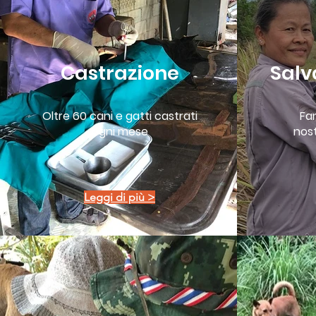
Castrazione
Salva
Oltre 60 cani e gatti castrati
Fan
ogni mese
nos
Leggi di più >