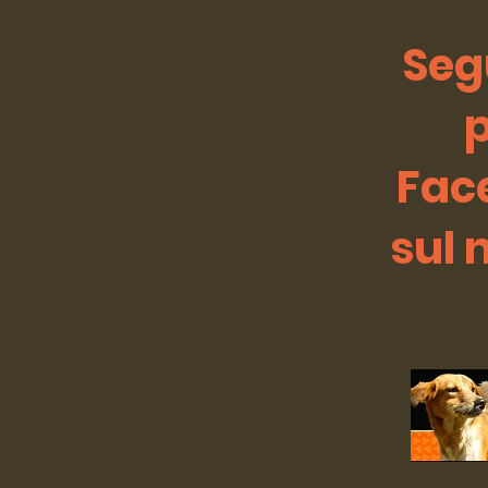
Segu
p
Fac
sul 