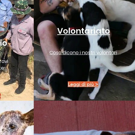
Volontariato
io
Cosa dicono i nostri volontari
ravi
te
Leggi di più >
>