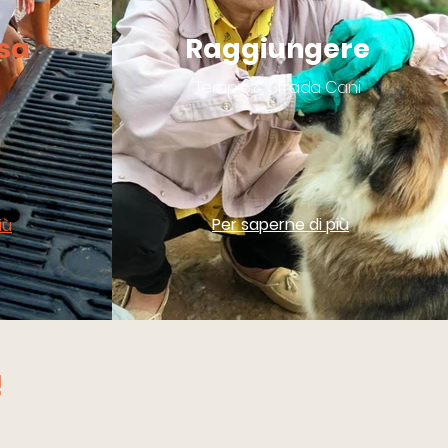
sa
Raggiungere
Tempio &
Strada
Cani
ia
Per saperne di più
iù
!