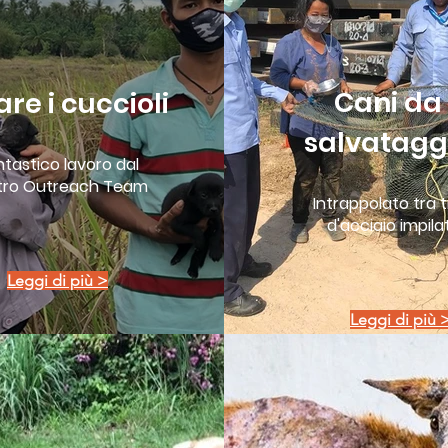
Cani da
re i cuccioli
salvatagg
tastico lavoro dal
tro Outreach Team
Intrappolato tra t
d'acciaio impila
Leggi di più >
Leggi di più 