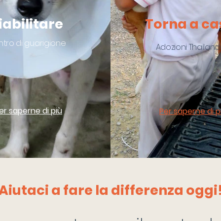
iabilitare
Torna a ca
tro di guarigione
Adozioni Thailand
er saperne di più
Per saperne di p
Aiutaci a fare la differenza oggi